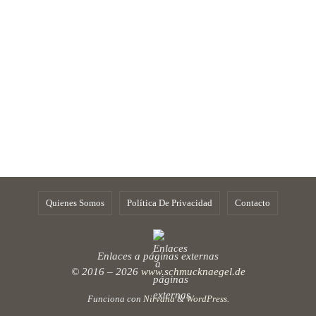
Quienes Somos
Política De Privacidad
Contacto
Enlaces a páginas externas
© 2016 – 2026
www.schmucknaegel.de
Funciona con
Nirvana
&
WordPress.