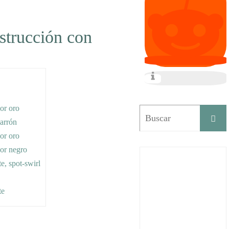
strucción con
lor oro
marrón
lor oro
lor negro
e, spot-swirl
te