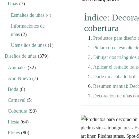
Uñas
(7)
Esmaltes de uñas
(4)
Índice: Decorac
cobertura
Informaciónes de
uñas
(2)
Productos para diseño c
Utensilios de uñas
(1)
Pintar con el esmalte de
Diseños de uñas
(379)
Dibujar dos triángulos c
Aplicar el esmalte transp
Animales
(32)
Darle un acabado brilla
Año Nuevo
(7)
Resumen manual: Decora
Boda
(8)
Decoración de uñas con 
Carnaval
(5)
Cobertura
(93)
Fiesta
(64)
Flores
(80)