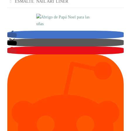
,
ESMALTE
NAIL ART LINER