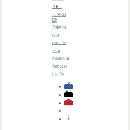
ART
LINER