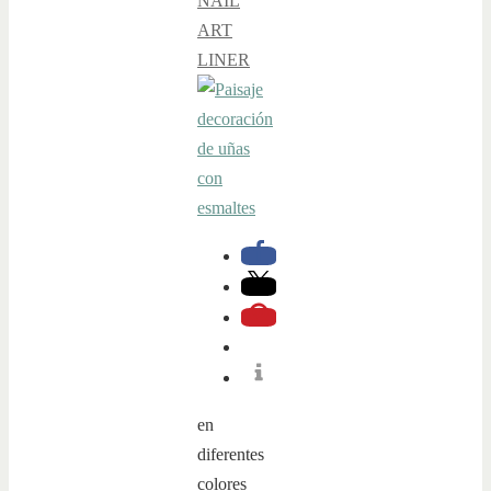
NAIL
ART
LINER
en
diferentes
colores