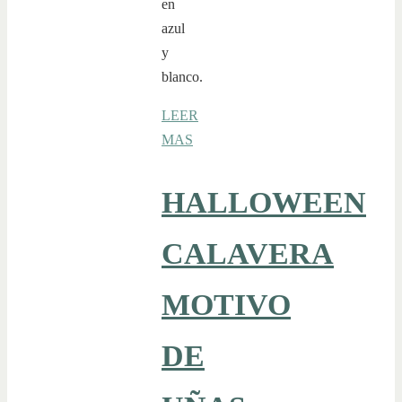
en
azul
y
blanco.
LEER
MAS
HALLOWEEN
CALAVERA
MOTIVO
DE