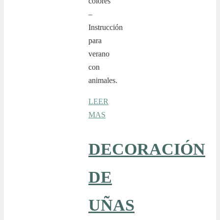
colores
–
Instrucción
para
verano
con
animales.
LEER
MAS
DECORACIÓN
DE
UÑAS