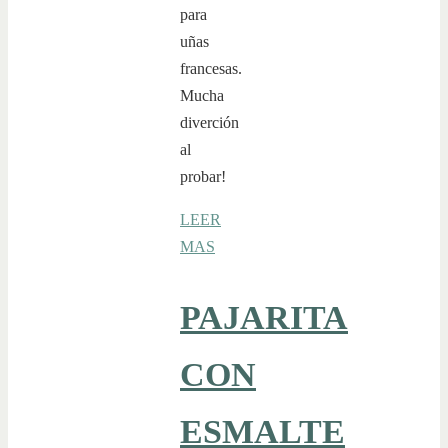
para
uñas
francesas.
Mucha
diverción
al
probar!
LEER
MAS
PAJARITA
CON
ESMALTE