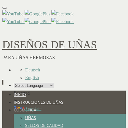
DISEÑOS DE UÑAS
PARA UÑAS HERMOSAS
Deutsch
English
Powered
Ir
INICIO
by
al
INSTRUCCIONES DE UÑAS
Translate
contenido
COSMÉTICA
UÑAS
SELLOS DE CALIDAD