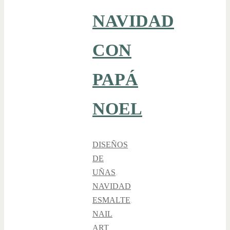
NAVIDAD
CON
PAPÁ
NOEL
DISEÑOS
DE
UÑAS
,
NAVIDAD
ESMALTE
,
NAIL
ART