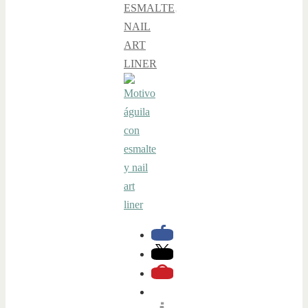
ESMALTE
,
NAIL
ART
LINER