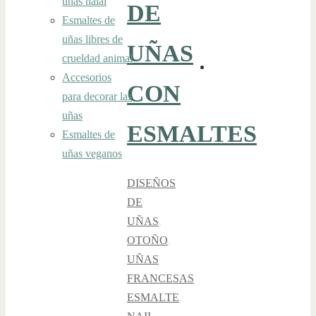
uñas halal
DE
Esmaltes de
uñas libres de
UÑAS
crueldad animal
Accesorios
CON
para decorar las
uñas
ESMALTES
Esmaltes de
uñas veganos
DISEÑOS
DE
UÑAS
,
OTOÑO
,
UÑAS
FRANCESAS
ESMALTE
,