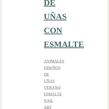
DE
UÑAS
CON
ESMALTE
ANIMALES
,
DISEÑOS
DE
UÑAS
,
VERANO
ESMALTE
,
NAIL
ART