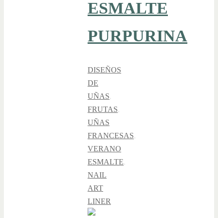
ESMALTE
PURPURINA
DISEÑOS
DE
UÑAS
,
FRUTAS
,
UÑAS
FRANCESAS
,
VERANO
ESMALTE
,
NAIL
ART
LINER