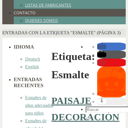
LISTAS DE FABRICANTES
CONTACTO
QUIENES SOMOS
INICIO
ENTRADAS CON LA ETIQUETA "ESMALTE"
(PÁGINA 3)
IDIOMA
Etiqueta:
Deutsch
English
Esmalte
ENTRADAS
RECIENTES
Esmaltes de
PAISAJE
uñas adecuados
Buscar:
para niños
DECORACIÓN
Esmaltes de
Buscar