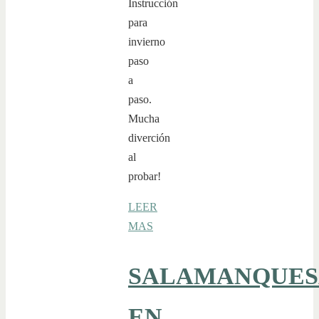
Instrucción
para
invierno
paso
a
paso.
Mucha
diverción
al
probar!
LEER
MAS
SALAMANQUES
EN