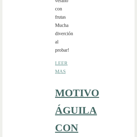
verano
con
frutas
Mucha
diverción
al
probar!
LEER
MAS
MOTIVO
ÁGUILA
CON