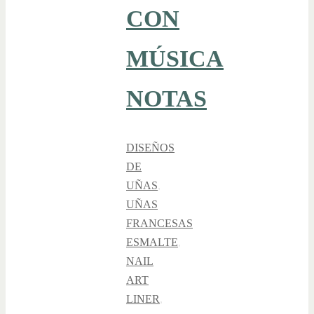
CON
MÚSICA
NOTAS
DISEÑOS
DE
UÑAS
,
UÑAS
FRANCESAS
ESMALTE
,
NAIL
ART
LINER
,