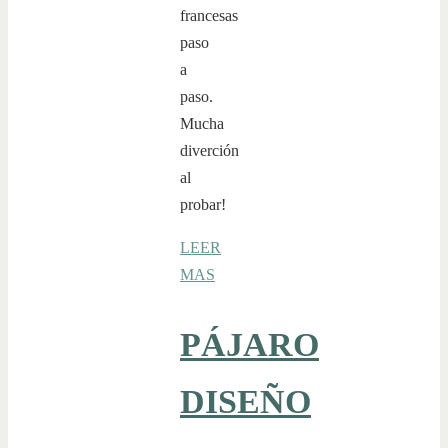
francesas
paso
a
paso.
Mucha
diverción
al
probar!
LEER
MAS
PÁJARO
DISEÑO