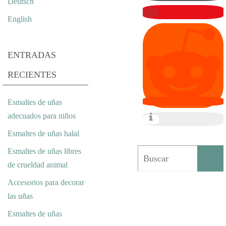
Deutsch
E
English
D
R
ENTRADAS
A
RECIENTES
S
Esmaltes de uñas
S
adecuados para niños
T
Esmaltes de uñas halal
R
Esmaltes de uñas libres
de crueldad animal
A
Accesorios para decorar
S
las uñas
S
Esmaltes de uñas