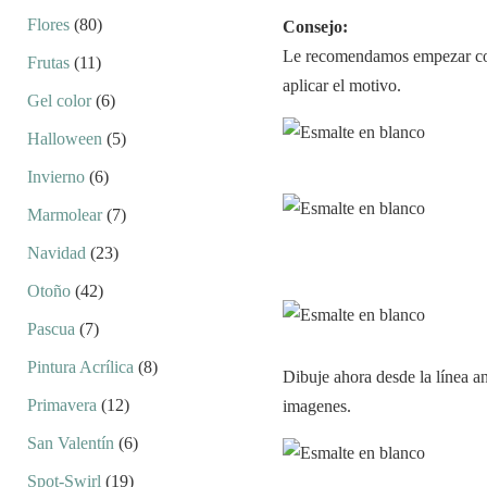
Flores
(80)
Consejo:
Le recomendamos empezar con 
Frutas
(11)
aplicar el motivo.
Gel color
(6)
Halloween
(5)
Invierno
(6)
Marmolear
(7)
Navidad
(23)
Otoño
(42)
Pascua
(7)
Pintura Acrílica
(8)
Dibuje ahora desde la línea an
Primavera
(12)
imagenes.
San Valentín
(6)
Spot-Swirl
(19)