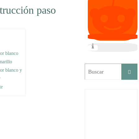
trucción paso
lor blanco
marillo
lor blanco y
r
te