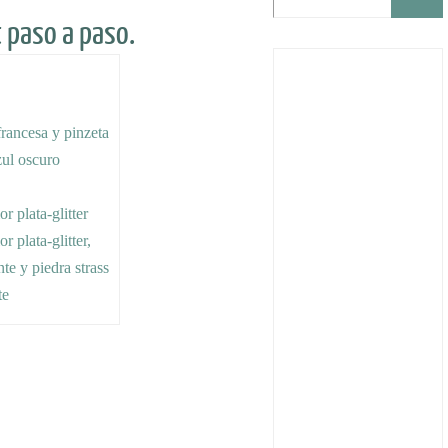
 paso a paso.
francesa y pinzeta
zul oscuro
or plata-glitter
or plata-glitter,
nte y piedra strass
te