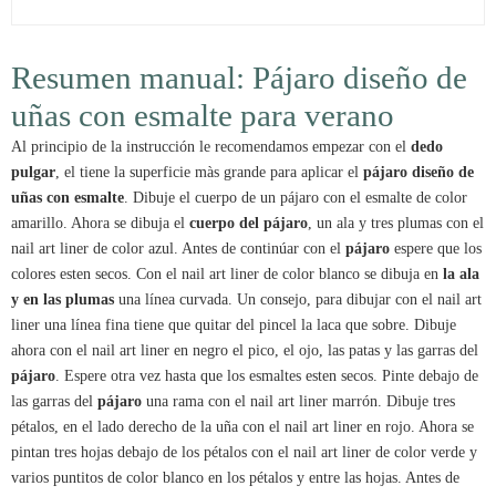
Resumen manual: Pájaro diseño de
uñas con esmalte para verano
Al principio de la instrucción le recomendamos empezar con el
dedo
pulgar
, el tiene la superficie màs grande para aplicar el
pájaro diseño de
uñas con esmalte
. Dibuje el cuerpo de un pájaro con el esmalte de color
amarillo. Ahora se dibuja el
cuerpo del pájaro
, un ala y tres plumas con el
nail art liner de color azul. Antes de continúar con el
pájaro
espere que los
colores esten secos. Con el nail art liner de color blanco se dibuja en
la ala
y en las plumas
una línea curvada. Un consejo, para dibujar con el nail art
liner una línea fina tiene que quitar del pincel la laca que sobre. Dibuje
ahora con el nail art liner en negro el pico, el ojo, las patas y las garras del
pájaro
. Espere otra vez hasta que los esmaltes esten secos. Pinte debajo de
las garras del
pájaro
una rama con el nail art liner marrón. Dibuje tres
pétalos, en el lado derecho de la uña con el nail art liner en rojo. Ahora se
pintan tres hojas debajo de los pétalos con el nail art liner de color verde y
varios puntitos de color blanco en los pétalos y entre las hojas. Antes de