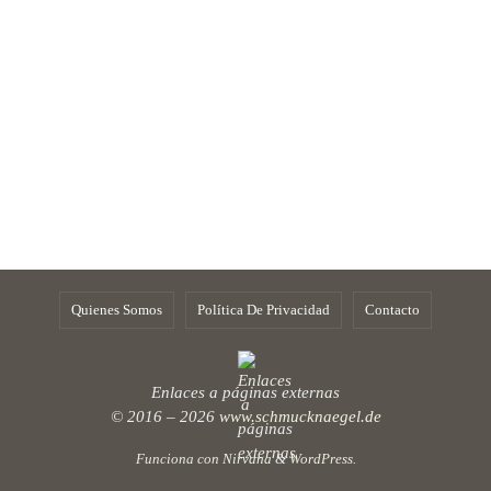
Quienes Somos
Política De Privacidad
Contacto
Enlaces a páginas externas
© 2016 – 2026
www.schmucknaegel.de
Funciona con
Nirvana
&
WordPress.