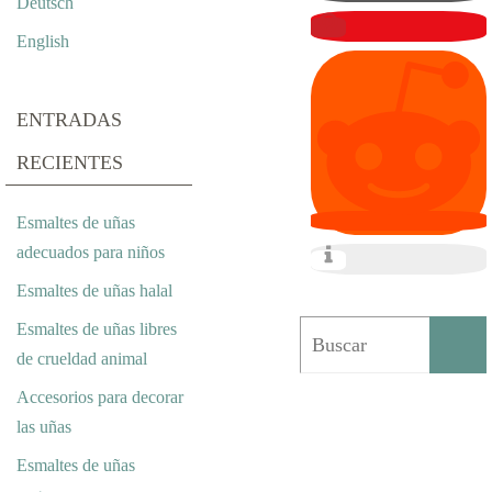
Deutsch
C
English
O
R
ENTRADAS
A
RECIENTES
C
Esmaltes de uñas
I
adecuados para niños
Ó
Esmaltes de uñas halal
N
Esmaltes de uñas libres
de crueldad animal
D
Accesorios para decorar
E
las uñas
U
Esmaltes de uñas