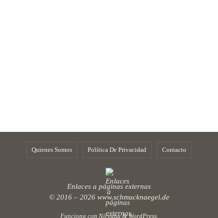
Quienes Somos
Política De Privacidad
Contacto
Enlaces a páginas externas
© 2016 – 2026
www.schmucknaegel.de
Funciona con
Nirvana
&
WordPress.