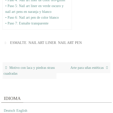
• Paso 4: Nail art liner de color oro-glitter
• Paso 5: Nail art liner en verde oscuro y
nail art pens en naranja y blanco
• Paso 6: Nail art pen de color blanco
• Paso 7: Esmalte transparente
,
,
.
ESMALTE
NAIL ART LINER
NAIL ART PEN
Motivo con laca y piedras strass
Arte para uñas estéticas
cuadradas
IDIOMA
Deutsch
English