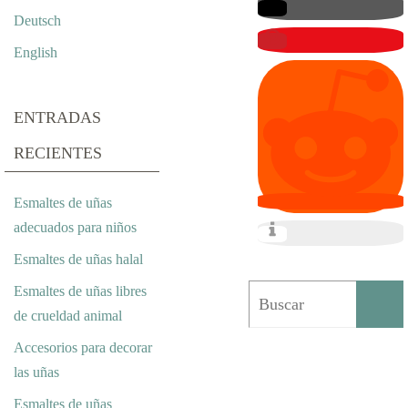
O
Deutsch
T
English
I
V
ENTRADAS
O
RECIENTES
P
Esmaltes de uñas
A
adecuados para niños
R
Esmaltes de uñas halal
A
Esmaltes de uñas libres
de crueldad animal
B
Accesorios para decorar
O
las uñas
D
Esmaltes de uñas