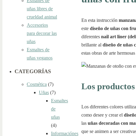
Esmaltes de
uñas libres de
crueldad animal
En esta instrucción
manzana
Accesorios
este
diseño de uñas con fru
para decorar las
diferentes
nail art liner (d
uñas
brillante al
diseño de uñas
Esmaltes de
estas obras de arte hermosas
uñas veganos
CATEGORÍAS
Los productos 
Cosmética
(7)
Uñas
(7)
Esmaltes
Los diferentes colores utiliz
de
como desee y crear el
diseñ
uñas
las
uñas decoradas con ma
(4)
que se animen a ser creativa
Informaciónes