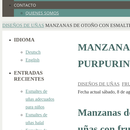
CONTACTO
QUIENES SOMOS
INICIO
DISEÑOS DE UÑAS
MANZANAS DE OTOÑO CON ESMALT
IDIOMA
MANZANAS
Deutsch
English
PURPURI
ENTRADAS
RECIENTES
DISEÑOS DE UÑAS
,
FR
Esmaltes de
Fecha actual sábado, 8 de ag
uñas adecuados
para niños
Manzanas de
Esmaltes de
uñas halal
uñas con fru