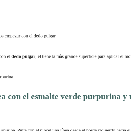
con el
dedo pulgar
, el tiene la màs grande superficie para aplicar el m
ea con el esmalte verde purpurina y
urpurina. Pinte con el pincel una línea desde el borde izquierdo hacia e