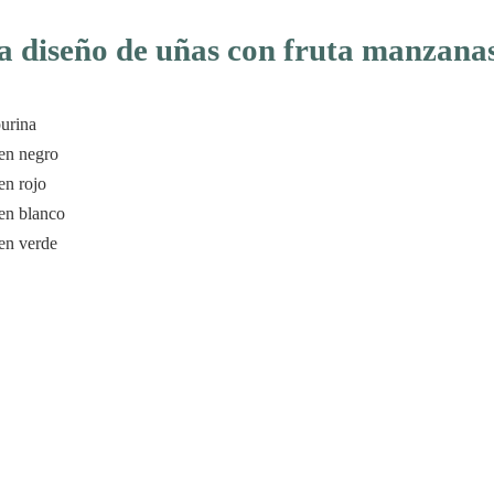
a diseño de uñas con fruta manzana
urina
en negro
en rojo
en blanco
en verde