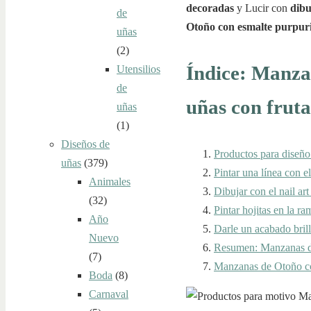
decoradas
y Lucir con
dibu
de
Otoño con esmalte purpur
uñas
(2)
Índice: Manza
Utensilios
de
uñas con fruta
uñas
(1)
Diseños de
Productos para diseño
uñas
(379)
Pintar una línea con e
Animales
Dibujar con el nail art
(32)
Pintar hojitas en la ram
Año
Darle un acabado bril
Nuevo
Resumen: Manzanas de
(7)
Manzanas de Otoño con
Boda
(8)
Carnaval