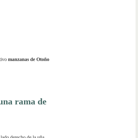
otivo
manzanas de Otoño
 una rama de
l lado derecho de la uña.