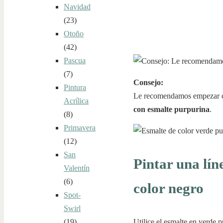
Navidad
(23)
Otoño
(42)
Pascua
(7)
Consejo:
Pintura
Le recomendamos empezar 
Acrílica
con esmalte purpurina
.
(8)
Primavera
(12)
San
Pintar una lín
Valentín
(6)
color negro
Spot-
Swirl
Utilice el esmalte en verde p
(19)