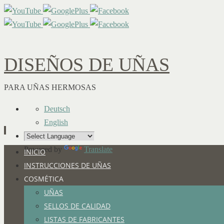
DISEÑOS DE UÑAS
PARA UÑAS HERMOSAS
Deutsch
English
Powered by
Translate
Ir
INICIO
al
INSTRUCCIONES DE UÑAS
contenido
COSMÉTICA
UÑAS
SELLOS DE CALIDAD
LISTAS DE FABRICANTES