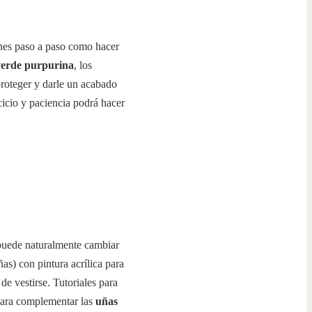
enes paso a paso como hacer
verde purpurina
, los
proteger y darle un acabado
cicio y paciencia podrá hacer
 puede naturalmente cambiar
ñas) con pintura acrílica para
de vestirse. Tutoriales para
 para complementar las
uñas