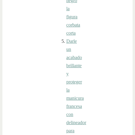
negro
la
figura
corbata
corta
Darle
un
acabado
brillante
y
proteger
la
manicura
francesa
con
delineador
para