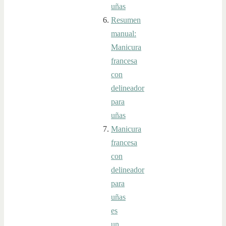
uñas
Resumen
manual:
Manicura
francesa
con
delineador
para
uñas
Manicura
francesa
con
delineador
para
uñas
es
un