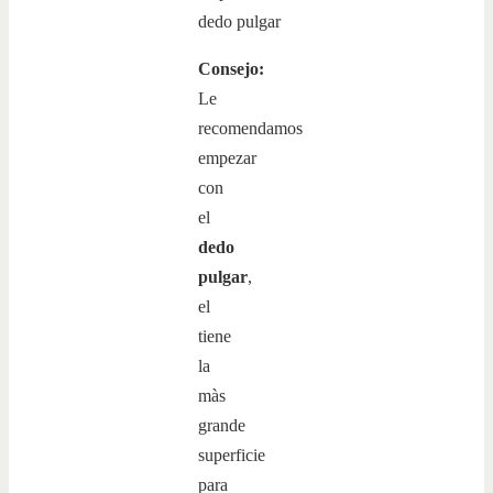
Consejo:
Le
recomendamos
empezar
con
el
dedo
pulgar
,
el
tiene
la
màs
grande
superficie
para