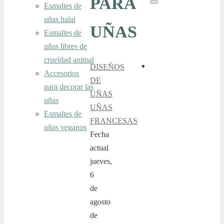
PARA
Esmaltes de
Buscar
uñas halal
UÑAS
Esmaltes de
uñas libres de
crueldad animal
DISEÑOS
Accesorios
DE
para decorar las
UÑAS
,
uñas
UÑAS
Esmaltes de
FRANCESAS
uñas veganos
Fecha
actual
jueves,
6
de
agosto
de