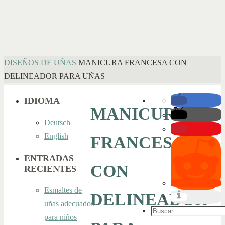
INICIO
DISEÑOS DE UÑAS
MANICURA FRANCESA CON
DELINEADOR PARA UÑAS
IDIOMA
MANICURA
Deutsch
English
FRANCESA
ENTRADAS
CON
RECIENTES
Esmaltes de
DELINEADOR
uñas adecuados
Buscar:
para niños