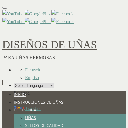
DISEÑOS DE UÑAS
PARA UÑAS HERMOSAS
Deutsch
English
Powered
Ir
INICIO
by
al
INSTRUCCIONES DE UÑAS
Translate
contenido
COSMÉTICA
UÑAS
SELLOS DE CALIDAD