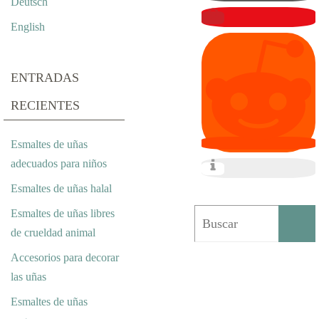
Deutsch
T
English
I
V
ENTRADAS
O
RECIENTES
L
Esmaltes de uñas
I
adecuados para niños
B
Esmaltes de uñas halal
É
Esmaltes de uñas libres
de crueldad animal
L
Accesorios para decorar
U
las uñas
L
Esmaltes de uñas