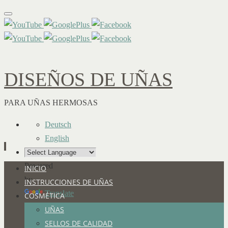
DISEÑOS DE UÑAS
PARA UÑAS HERMOSAS
Deutsch
English
Powered
Ir
INICIO
by
al
INSTRUCCIONES DE UÑAS
Translate
contenido
COSMÉTICA
UÑAS
SELLOS DE CALIDAD