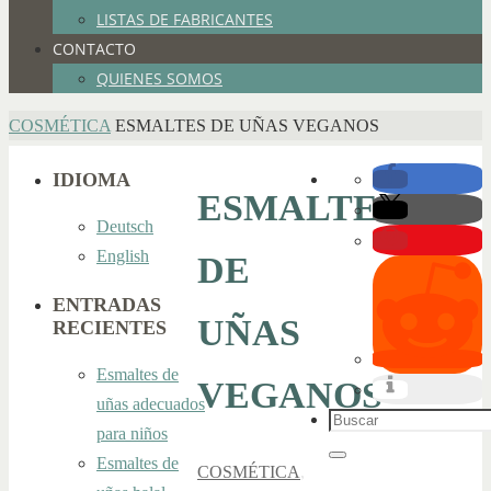
LISTAS DE FABRICANTES
CONTACTO
QUIENES SOMOS
INICIO
COSMÉTICA
ESMALTES DE UÑAS VEGANOS
IDIOMA
ESMALTES
Deutsch
English
DE
ENTRADAS
UÑAS
RECIENTES
Esmaltes de
VEGANOS
uñas adecuados
Buscar:
para niños
Esmaltes de
Buscar
COSMÉTICA
,