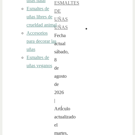
uñas halal
ESMALTES
Esmaltes de
DE
uñas libres de
UÑAS
,
crueldad animal
UÑAS
Accesorios
Fecha
para decorar las
actual
uñas
sábado,
Esmaltes de
8
uñas veganos
de
agosto
de
2026
|
ArtÍculo
actualizado
el
martes,