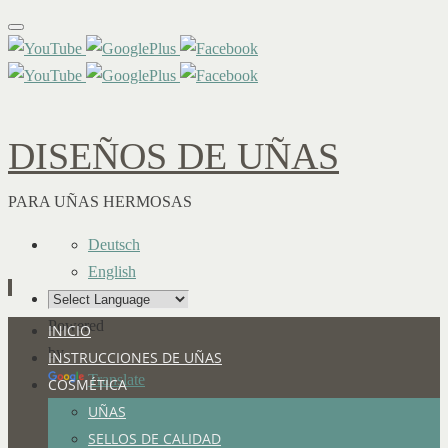
DISEÑOS DE UÑAS
PARA UÑAS HERMOSAS
Deutsch
English
Powered
Ir
INICIO
by
al
INSTRUCCIONES DE UÑAS
Translate
contenido
COSMÉTICA
UÑAS
SELLOS DE CALIDAD