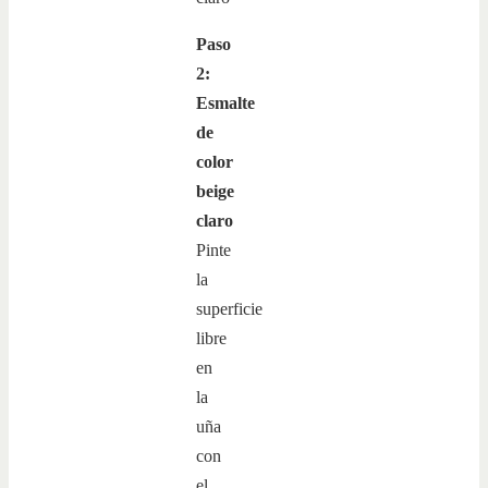
Paso
2:
Esmalte
de
color
beige
claro
Pinte
la
superficie
libre
en
la
uña
con
el