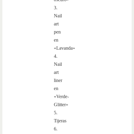
3.
Nail
art
pen
en
«Lavanda»
4.
Nail
art
liner
en
«Verde-
Glitter»
5.
Tijeras
6.