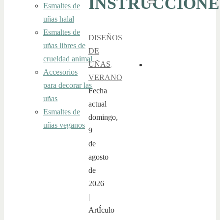
INSTRUCCIÓNE
Esmaltes de
Buscar
uñas halal
Esmaltes de
DISEÑOS
uñas libres de
DE
crueldad animal
UÑAS
,
Accesorios
VERANO
para decorar las
Fecha
uñas
actual
Esmaltes de
domingo,
uñas veganos
9
de
agosto
de
2026
|
ArtÍculo