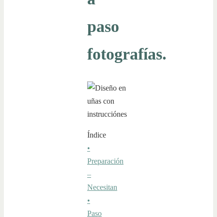
paso
fotografías.
Índice
•
Preparación
–
Necesitan
•
Paso