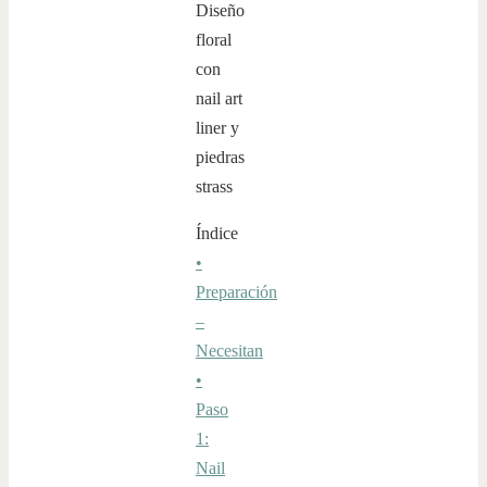
Índice
•
Preparación
–
Necesitan
•
Paso
1:
Nail