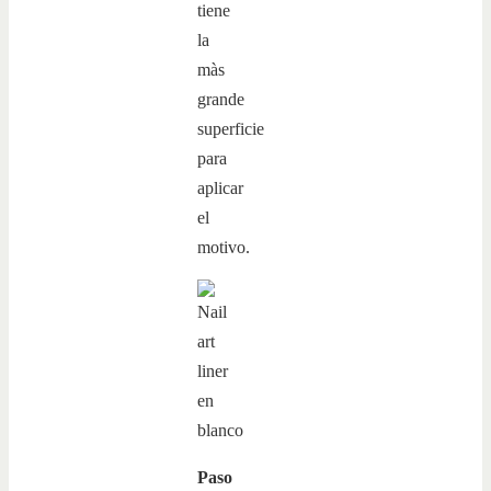
tiene
la
màs
grande
superficie
para
aplicar
el
motivo.
Paso