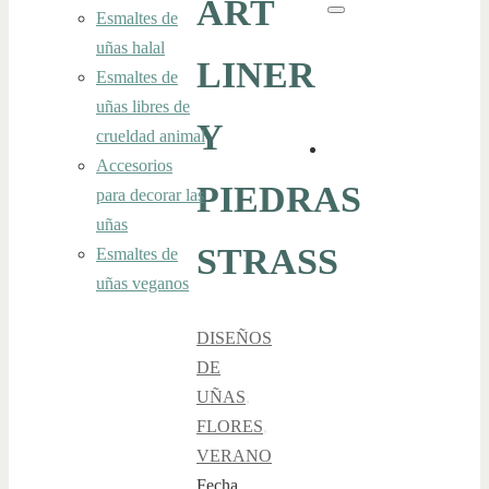
ART
Esmaltes de
Buscar
uñas halal
LINER
Esmaltes de
uñas libres de
Y
crueldad animal
Accesorios
PIEDRAS
para decorar las
uñas
STRASS
Esmaltes de
uñas veganos
DISEÑOS
DE
UÑAS
,
FLORES
,
VERANO
Fecha