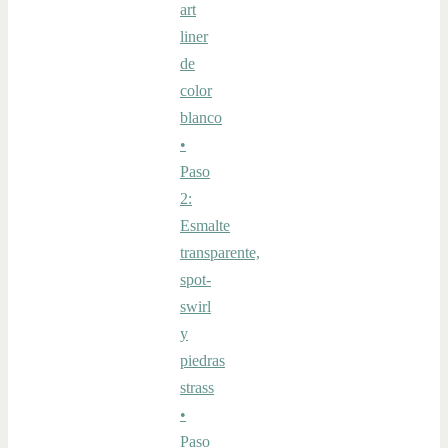
art
liner
de
color
blanco
•
Paso
2:
Esmalte
transparente,
spot-
swirl
y
piedras
strass
•
Paso