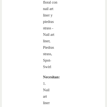
Necesitan:
1.
Nail
art
liner