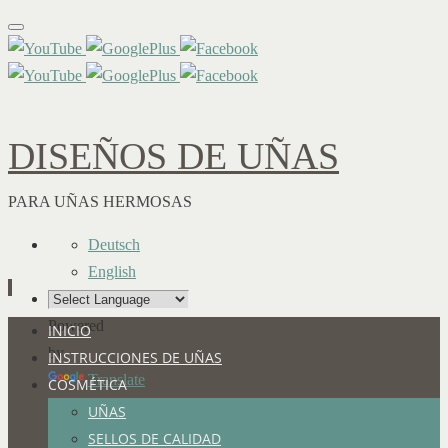
DISEÑOS DE UÑAS
PARA UÑAS HERMOSAS
Deutsch
English
Powered
Ir
INICIO
by
al
INSTRUCCIONES DE UÑAS
Translate
contenido
COSMÉTICA
UÑAS
SELLOS DE CALIDAD