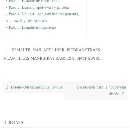
• Paso 2: Esmalte de color cobre
• Paso 3: Estrella, spot-swirl y pinzeta
• Paso 4: Nail art liner, esmalte transparente,
spot-swirl y piedra strass
• Paso 5: Esmalte transparente
,
,
,
ESMALTE
NAIL ART LINER
PIEDRAS STRASS
,
.
PLANTILLAS MANICURA FRANCESA
SPOT-SWIRL
Diseño con campana de navidad
Decoración para la nochevieja
diseño
IDIOMA