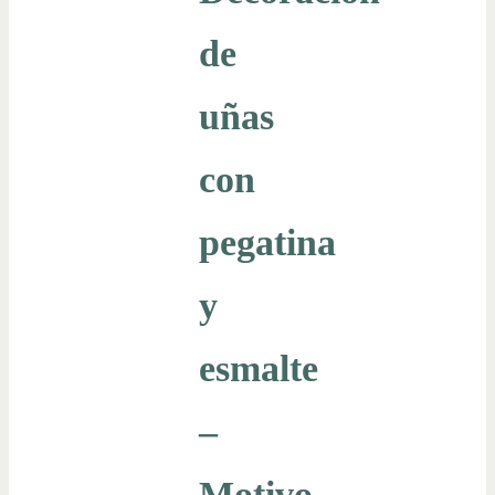
de
uñas
con
pegatina
y
esmalte
–
Motivo