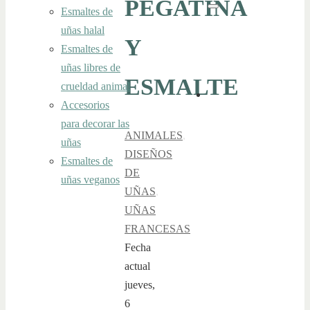
PEGATINA
Esmaltes de
Buscar
uñas halal
Y
Esmaltes de
uñas libres de
ESMALTE
crueldad animal
Accesorios
para decorar las
ANIMALES
,
uñas
DISEÑOS
Esmaltes de
DE
uñas veganos
UÑAS
,
UÑAS
FRANCESAS
Fecha
actual
jueves,
6