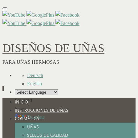
DISEÑOS DE UÑAS
PARA UÑAS HERMOSAS
Deutsch
English
Powered
Ir
INICIO
by
al
INSTRUCCIONES DE UÑAS
Translate
contenido
COSMÉTICA
UÑAS
SELLOS DE CALIDAD