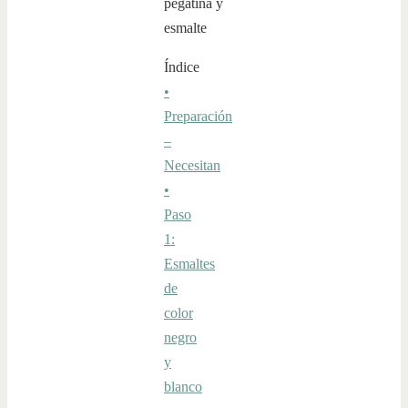
Índice
•
Preparación
–
Necesitan
•
Paso
1:
Esmaltes
de
color
negro
y
blanco