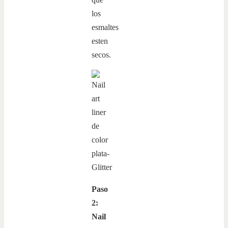
los
esmaltes
esten
secos.
Paso
2:
Nail