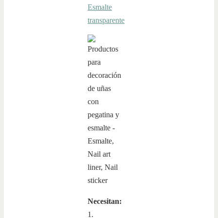
Esmalte
transparente
Necesitan:
1.