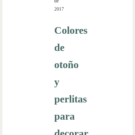
de
2017
Colores
de
otoño
y
perlitas
para
decorar