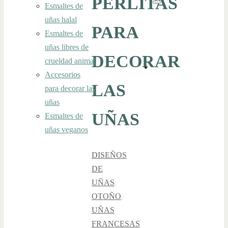
PERLITAS
Esmaltes de
Buscar
uñas halal
PARA
Esmaltes de
uñas libres de
DECORAR
crueldad animal
Accesorios
LAS
para decorar las
uñas
UÑAS
Esmaltes de
uñas veganos
DISEÑOS
DE
UÑAS
,
OTOÑO
,
UÑAS
FRANCESAS