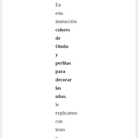
En
esta
instrucción
colores
de
Otoño
y
perlitas
para
decorar
las
uñas
,
le
explicamos
con
texto
y