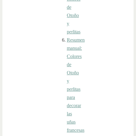
de
Otoño
y
perlitas
Resumen
manual:
Colores
de
Otoño
y
perlitas
para
decorar
las
uñas
francesas