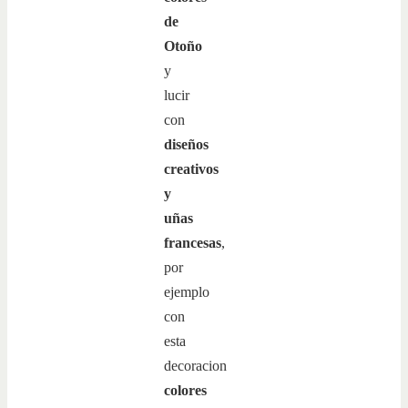
de
Otoño
y
lucir
con
diseños
creativos
y
uñas
francesas
,
por
ejemplo
con
esta
decoracion
colores