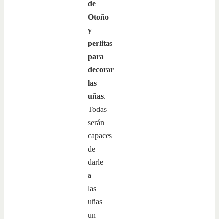
de
Otoño
y
perlitas
para
decorar
las
uñas
.
Todas
serán
capaces
de
darle
a
las
uñas
un