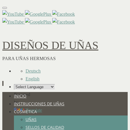
DISEÑOS DE UÑAS
PARA UÑAS HERMOSAS
Deutsch
English
Powered
Ir
INICIO
by
al
INSTRUCCIONES DE UÑAS
Translate
contenido
COSMÉTICA
UÑAS
SELLOS DE CALIDAD