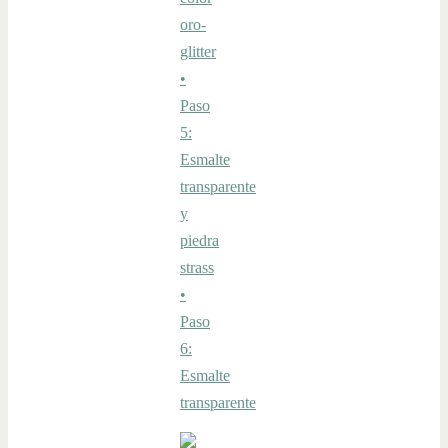
oro-
glitter
•
Paso
5:
Esmalte
transparente
y
piedra
strass
•
Paso
6:
Esmalte
transparente