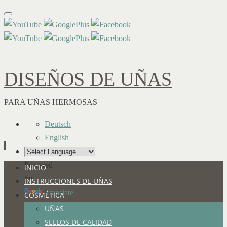
DISEÑOS DE UÑAS
PARA UÑAS HERMOSAS
Deutsch
English
Powered
Ir
INICIO
by
al
INSTRUCCIONES DE UÑAS
Translate
contenido
COSMÉTICA
UÑAS
SELLOS DE CALIDAD