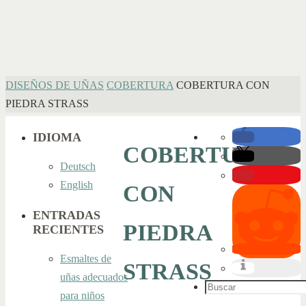
INICIO
DISEÑOS DE UÑAS
COBERTURA
COBERTURA CON
PIEDRA STRASS
IDIOMA
COBERTURA
Deutsch
English
CON
ENTRADAS
PIEDRA
RECIENTES
Esmaltes de
STRASS
uñas adecuados
Buscar:
para niños