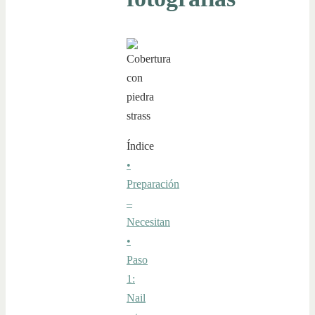
Índice
•
Preparación
–
Necesitan
•
Paso
1:
Nail