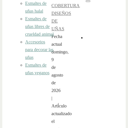
Esmaltes de
Buscar
COBERTURA
,
uñas halal
DISEÑOS
Esmaltes de
DE
uñas libres de
UÑAS
crueldad animal
Fecha
Accesorios
actual
para decorar las
domingo,
uñas
9
Esmaltes de
de
uñas veganos
agosto
de
2026
|
ArtÍculo
actualizado
el