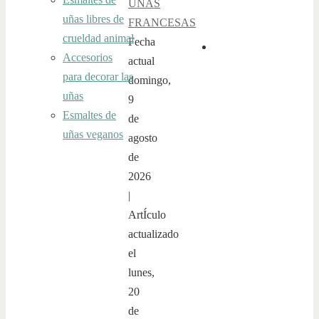
UÑAS
uñas libres de
FRANCESAS
crueldad animal
Fecha
Accesorios
actual
para decorar las
domingo,
uñas
9
Esmaltes de
de
uñas veganos
agosto
de
2026
|
ArtÍculo
actualizado
el
lunes,
20
de