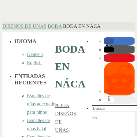
INICIO
DISEÑOS DE UÑAS
BODA
BODA EN NÁCA
IDIOMA
BODA
Deutsch
English
EN
ENTRADAS
NÁCA
RECIENTES
Esmaltes de
uñas adecuados
BODA
,
Buscar:
para niños
DISEÑOS
Esmaltes de
Buscar
DE
uñas halal
UÑAS
,
Esmaltes de