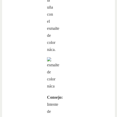
la
uña
con
el
esmalte
de
color
náca.
Consejo:
Intente
de