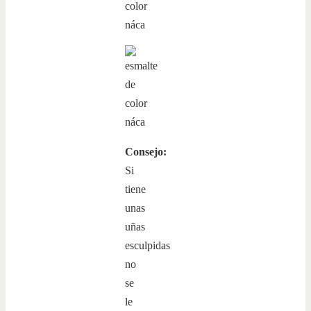
Consejo:
Si
tiene
unas
uñas
esculpidas
no
se
le