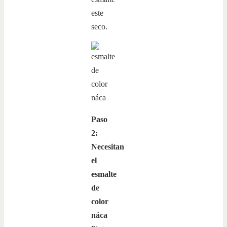
este
seco.
Paso
2:
Necesitan
el
esmalte
de
color
náca