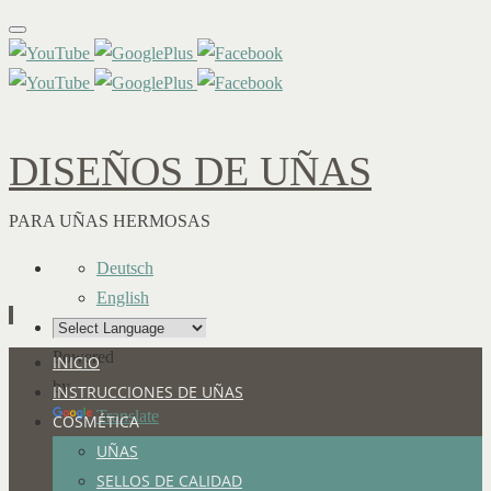
DISEÑOS DE UÑAS
PARA UÑAS HERMOSAS
Deutsch
English
Powered
Ir
INICIO
by
al
INSTRUCCIONES DE UÑAS
Translate
contenido
COSMÉTICA
UÑAS
SELLOS DE CALIDAD