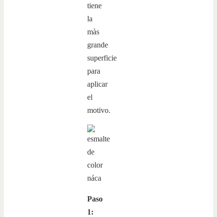
tiene
la
màs
grande
superficie
para
aplicar
el
motivo.
Paso
1: