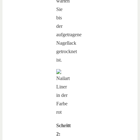
warten
Sie
bis
der
aufgetragene
Nagellack
getrocknet
ist.
Schritt
2: