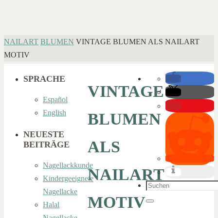
HOME
NAILART
BLUMEN
VINTAGE BLUMEN ALS NAILART
MOTIV
SPRACHE
VINTAGE
Español
English
BLUMEN
NEUESTE
ALS
BEITRÄGE
Nagellackkunde
NAILART
Kindergeeignete
Suchen
Nagellacke
MOTIV
nach:
Halal
Suchen
Nagellacke