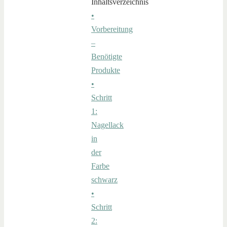
Inhaltsverzeichnis
•
Vorbereitung
–
Benötigte
Produkte
•
Schritt
1:
Nagellack
in
der
Farbe
schwarz
•
Schritt
2: