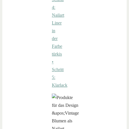
4:
Nailart
Liner
in
der
Farbe
türkis
•
Schritt
5:
Klarlack