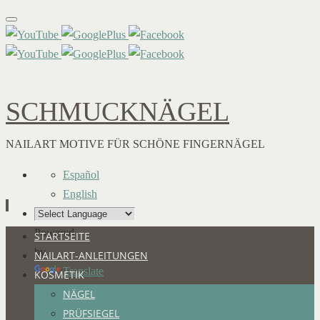
SCHMUCKNÄGEL
NAILART MOTIVE FÜR SCHÖNE FINGERNÄGEL
Español
English
Powered
Zum
STARTSEITE
by
Inhalt
NAILART-ANLEITUNGEN
Translate
springen
KOSMETIK
NÄGEL
PRÜFSIEGEL