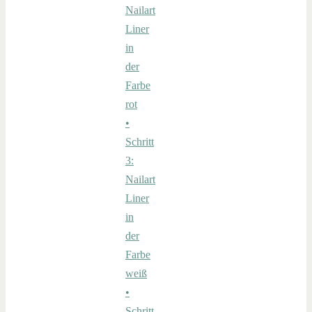
Nailart
Liner
in
der
Farbe
rot
•
Schritt
3:
Nailart
Liner
in
der
Farbe
weiß
•
Schritt