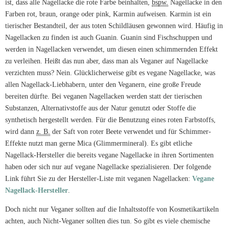
ist, dass alle Nagellacke die rote Farbe beinhalten,
bspw.
Nagellacke in den
Farben rot, braun, orange oder pink, Karmin aufweisen. Karmin ist ein
tierischer Bestandteil, der aus toten Schildläusen gewonnen wird. Häufig in
Nagellacken zu finden ist auch Guanin. Guanin sind Fischschuppen und
werden in Nagellacken verwendet, um diesen einen schimmernden Effekt
zu verleihen. Heißt das nun aber, dass man als Veganer auf Nagellacke
verzichten muss? Nein. Glücklicherweise gibt es vegane Nagellacke, was
allen Nagellack-Liebhabern, unter den Veganern, eine große Freude
bereiten dürfte. Bei veganen Nagellacken werden statt der tierischen
Substanzen, Alternativstoffe aus der Natur genutzt oder Stoffe die
synthetisch hergestellt werden. Für die Benutzung eines roten Farbstoffs,
wird dann
z. B.
der Saft von roter Beete verwendet und für Schimmer-
Effekte nutzt man gerne Mica (Glimmermineral). Es gibt etliche
Nagellack-Hersteller die bereits vegane Nagellacke in ihren Sortimenten
haben oder sich nur auf vegane Nagellacke spezialisieren. Der folgende
Link führt Sie zu der Hersteller-Liste mit veganen Nagellacken:
Vegane
Nagellack-Hersteller
.
Doch nicht nur Veganer sollten auf die Inhaltsstoffe von Kosmetikartikeln
achten, auch Nicht-Veganer sollten dies tun. So gibt es viele chemische