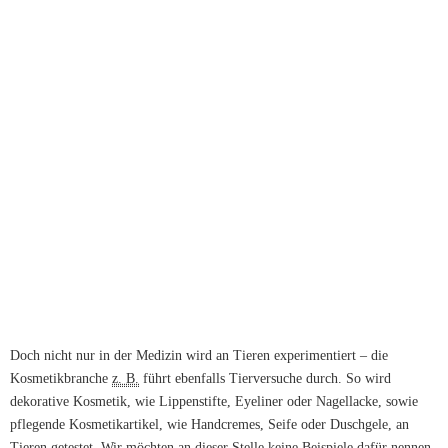
Doch nicht nur in der Medizin wird an Tieren experimentiert – die
Kosmetikbranche
z. B.
führt ebenfalls Tierversuche durch. So wird
dekorative Kosmetik, wie Lippenstifte, Eyeliner oder Nagellacke, sowie
pflegende Kosmetikartikel, wie Handcremes, Seife oder Duschgele, an
Tieren getestet. Wir möchten an dieser Stelle keine Beispiele dafür nennen