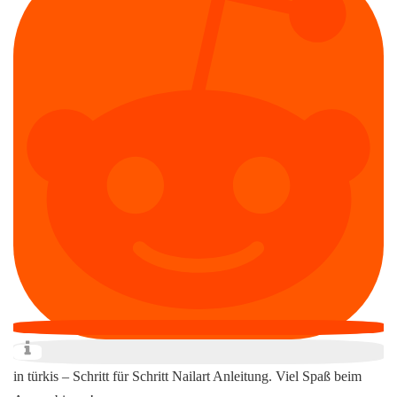
in türkis – Schritt für Schritt Nailart Anleitung. Viel Spaß beim