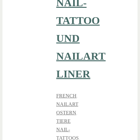
NAIL-
TATTOO
UND
NAILART
LINER
FRENCH
,
NAILART
,
OSTERN
,
TIERE
NAIL-
TATTOOS
,