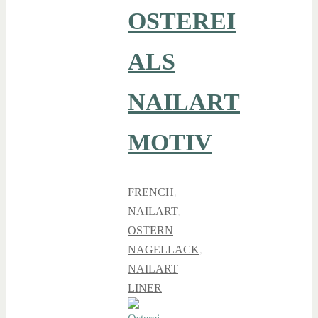
OSTEREI
ALS
NAILART
MOTIV
FRENCH
,
NAILART
,
OSTERN
NAGELLACK
,
NAILART
LINER