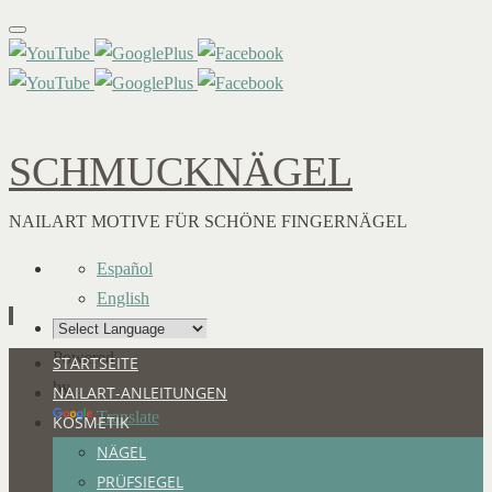
SCHMUCKNÄGEL
NAILART MOTIVE FÜR SCHÖNE FINGERNÄGEL
Español
English
Powered
Zum
STARTSEITE
by
Inhalt
NAILART-ANLEITUNGEN
Translate
springen
KOSMETIK
NÄGEL
PRÜFSIEGEL