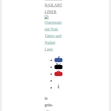
NAILART
LINER
in
grün-