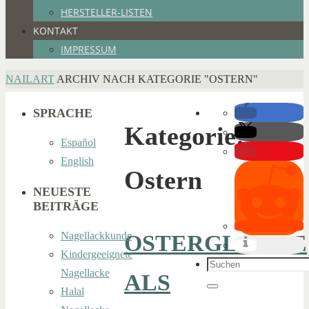
HERSTELLER-LISTEN
KONTAKT
IMPRESSUM
HOME
NAILART
ARCHIV NACH KATEGORIE "OSTERN"
SPRACHE
Kategorie:
Español
English
Ostern
NEUESTE
BEITRÄGE
Nagellackkunde
OSTERGLOCKE
Kindergeeignete
Suchen
Nagellacke
ALS
nach:
Halal
Suchen