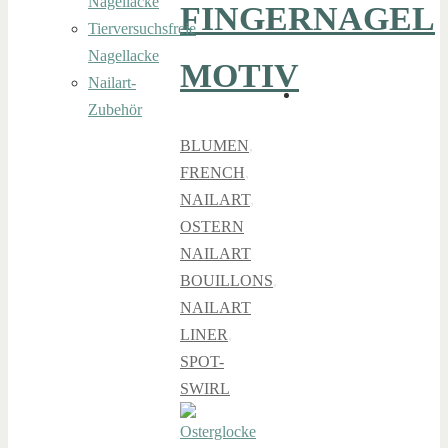
Nagellacke
FINGERNAGEL
Tierversuchsfreie
Nagellacke
MOTIV
Nailart-
Zubehör
BLUMEN
,
FRENCH
,
NAILART
,
OSTERN
NAILART
BOUILLONS
,
NAILART
LINER
,
SPOT-
SWIRL