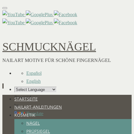
SCHMUCKNÄGEL
NAILART MOTIVE FÜR SCHÖNE FINGERNÄGEL
Español
English
Powered
Zum
STARTSEITE
by
Inhalt
NAILART-ANLEITUNGEN
Translate
springen
KOSMETIK
NÄGEL
PRÜFSIEGEL