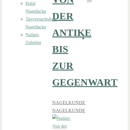
Halal
Suchen
Nagellacke
DER
Tierversuchsfreie
Nagellacke
ANTIKE
Nailart-
Zubehör
BIS
ZUR
GEGENWART
NAGELKUNDE
NAGELKUNDE