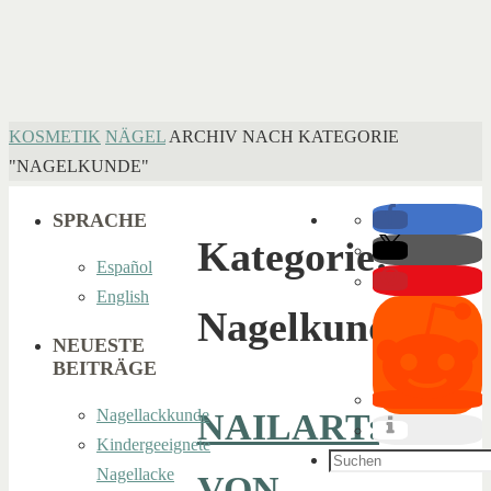
HOME
KOSMETIK
NÄGEL
ARCHIV NACH KATEGORIE
"NAGELKUNDE"
SPRACHE
Kategorie:
Español
English
Nagelkunde
NEUESTE
BEITRÄGE
Nagellackkunde
NAILART:
Kindergeeignete
Suchen
Nagellacke
VON
nach: