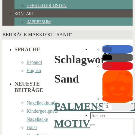
HERSTELLER-LISTEN
KONTAKT
IMPRESSUM
HOME
BEITRÄGE MARKIERT "SAND"
SPRACHE
Schlagwort:
Español
English
Sand
NEUESTE
BEITRÄGE
Nagellackkunde
PALMENSTRAN
Kindergeeignete
Suchen
Nagellacke
MOTIV
nach:
Halal
Suchen