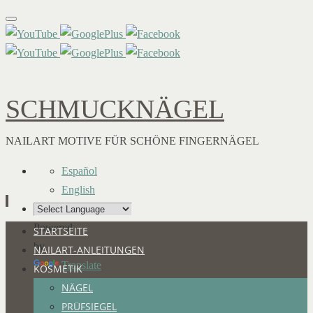
SCHMUCKNÄGEL
NAILART MOTIVE FÜR SCHÖNE FINGERNÄGEL
Español
English
Powered
Zum
STARTSEITE
by
Inhalt
NAILART-ANLEITUNGEN
Translate
springen
KOSMETIK
NÄGEL
PRÜFSIEGEL