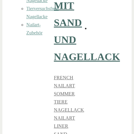
Nagellacke
MIT
Tierversuchsfreie
Nagellacke
SAND
Nailart-
Zubehör
UND
NAGELLACK
FRENCH
,
NAILART
,
SOMMER
,
TIERE
NAGELLACK
,
NAILART
LINER
,