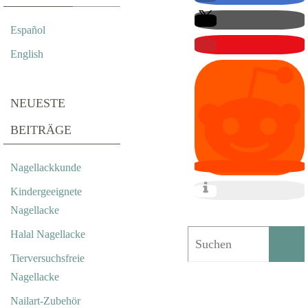
T
Español
R
English
A
S
NEUESTE
S
BEITRÄGE
S
Nagellackkunde
T
Kindergeeignete
E
Nagellacke
I
Halal Nagellacke
N
Tierversuchsfreie
Nagellacke
E
Nailart-Zubehör