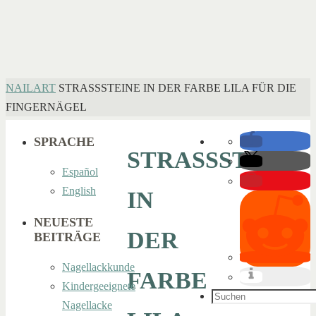
HOME
NAILART
STRASSSTEINE IN DER FARBE LILA FÜR DIE
FINGERNÄGEL
SPRACHE
STRASSSTEINE
Español
English
IN
NEUESTE
DER
BEITRÄGE
Nagellackkunde
FARBE
Kindergeeignete
Suchen
Nagellacke
nach: