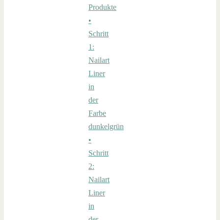
Produkte
•
Schritt
1:
Nailart
Liner
in
der
Farbe
dunkelgrün
•
Schritt
2:
Nailart
Liner
in
der