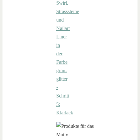
Swirl,
Strasssteine
und
Nailart
Liner
in
der
Farbe
grün-
glitter
•
Schritt
5:
Klarlack