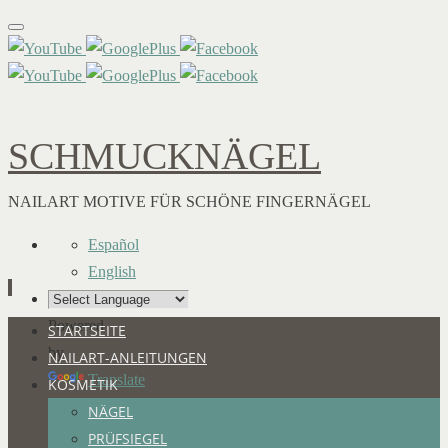
SCHMUCKNÄGEL
NAILART MOTIVE FÜR SCHÖNE FINGERNÄGEL
Español
English
Powered
Zum
STARTSEITE
by
Inhalt
NAILART-ANLEITUNGEN
Translate
springen
KOSMETIK
NÄGEL
PRÜFSIEGEL