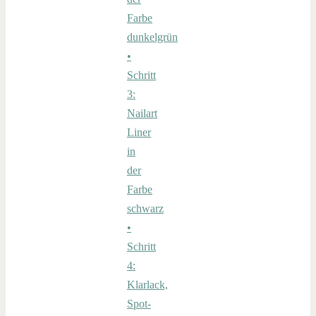
Farbe
dunkelgrün
•
Schritt
3:
Nailart
Liner
in
der
Farbe
schwarz
•
Schritt
4:
Klarlack,
Spot-