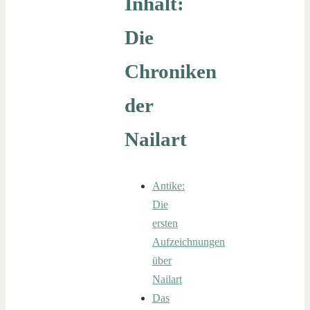
Inhalt:
Die
Chroniken
der
Nailart
Antike:
Die
ersten
Aufzeichnungen
über
Nailart
Das