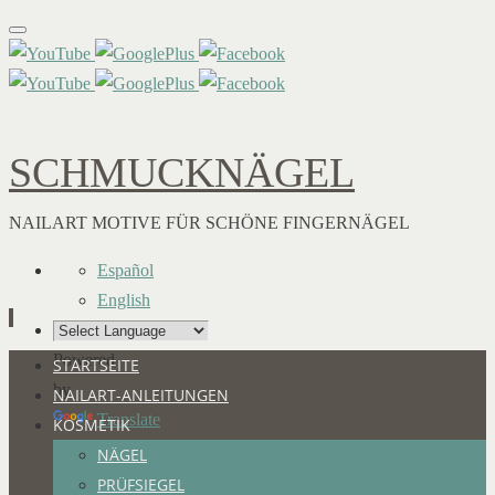
SCHMUCKNÄGEL
NAILART MOTIVE FÜR SCHÖNE FINGERNÄGEL
Español
English
Powered
Zum
STARTSEITE
by
Inhalt
NAILART-ANLEITUNGEN
Translate
springen
KOSMETIK
NÄGEL
PRÜFSIEGEL