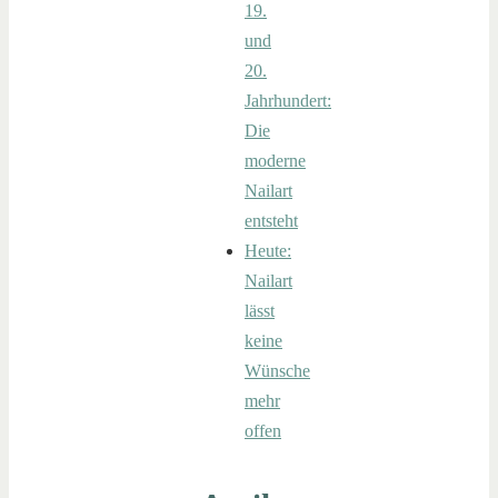
19.
und
20.
Jahrhundert:
Die
moderne
Nailart
entsteht
Heute:
Nailart
lässt
keine
Wünsche
mehr
offen