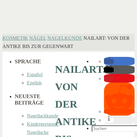
HOME
KOSMETIK
NÄGEL
NAGELKUNDE
NAILART: VON DER
ANTIKE BIS ZUR GEGENWART
SPRACHE
NAILART:
Español
English
VON
NEUESTE
DER
BEITRÄGE
Nagellackkunde
ANTIKE
Kindergeeignete
Suchen
Nagellacke
nach: