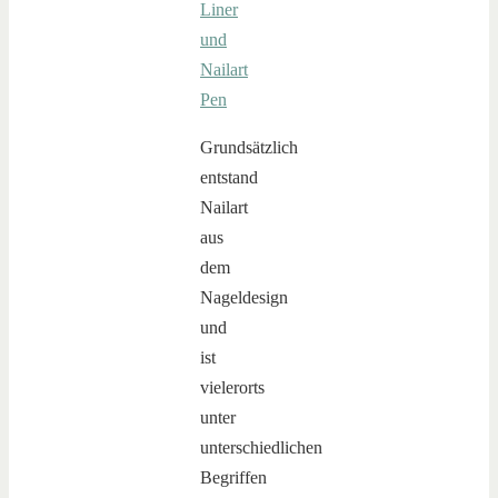
Grundsätzlich
entstand
Nailart
aus
dem
Nageldesign
und
ist
vielerorts
unter
unterschiedlichen
Begriffen