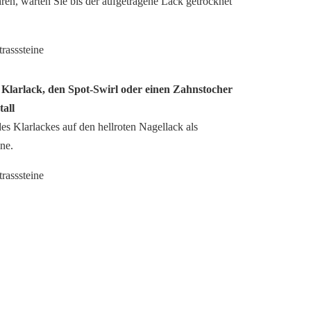
ahren, warten Sie bis der aufgetragene Lack getrocknet
n Klarlack, den Spot-Swirl oder einen Zahnstocher
tall
des Klarlackes auf den hellroten Nagellack als
ine.