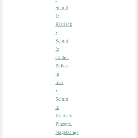
Schritt
1:
Klarlack
•
Schritt
2:
Glitter-
Pulver
in
rosa
•
Schritt
3:
Klarlack,
Pinzette,
Nagelzange