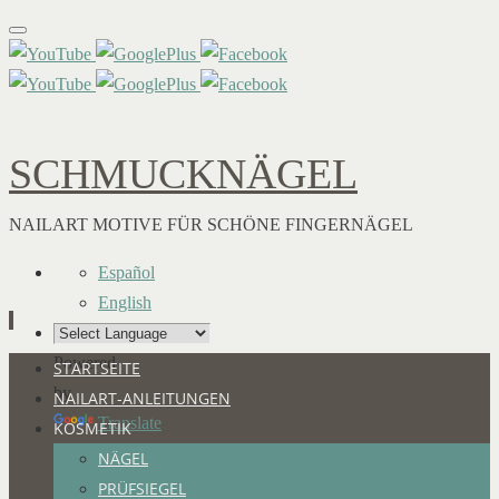
SCHMUCKNÄGEL
NAILART MOTIVE FÜR SCHÖNE FINGERNÄGEL
Español
English
Powered
Zum
STARTSEITE
by
Inhalt
NAILART-ANLEITUNGEN
Translate
springen
KOSMETIK
NÄGEL
PRÜFSIEGEL