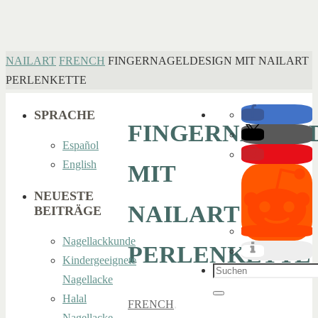
HOME
NAILART
FRENCH
FINGERNAGELDESIGN MIT NAILART
PERLENKETTE
SPRACHE
FINGERNAGEL
Español
English
MIT
NEUESTE
NAILART
BEITRÄGE
Nagellackkunde
PERLENKETTE
Kindergeeignete
Suchen
Nagellacke
nach:
Halal
Suchen
FRENCH
,
Nagellacke