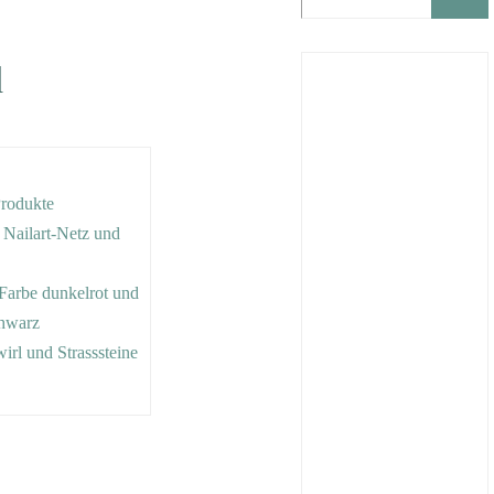
d
Produkte
, Nailart-Netz und
r Farbe dunkelrot und
chwarz
wirl und Strasssteine