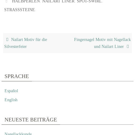
,
,
,
HALBPERLEN
NAILART LINER
SPOT-SWIRL
.
STRASSSTEINE
Nailart Motiv für die
Fingernagel Motiv mit Nagellack
Silvesterfeier
und Nailart Liner
SPRACHE
Español
English
NEUESTE BEITRÄGE
Nagellackkunde