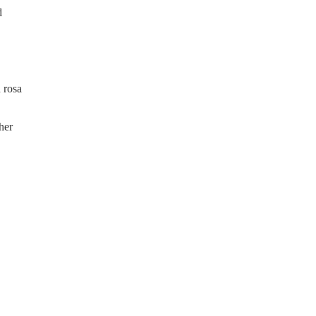
d
 rosa
her