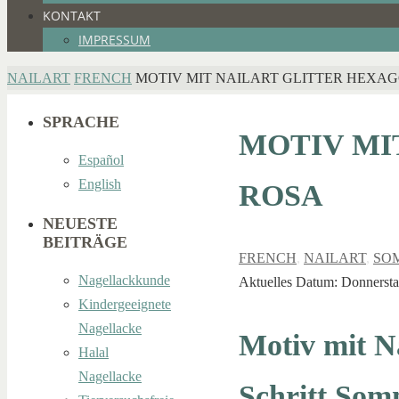
KONTAKT
IMPRESSUM
HOME
NAILART
FRENCH
MOTIV MIT NAILART GLITTER HEXAG
SPRACHE
MOTIV MI
Español
English
ROSA
NEUESTE
BEITRÄGE
FRENCH
,
NAILART
,
SO
Nagellackkunde
Aktuelles Datum: Donnerstag
Kindergeeignete
Nagellacke
Motiv mit Na
Halal
Nagellacke
Schritt Som