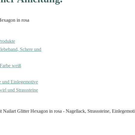
Produkte
 Klebeband, Schere und
r Farbe weiß
tte und Einlegemotive
wirl und Strasssteine