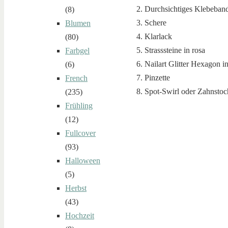
2. Durchsichtiges Klebeban
(8)
3. Schere
Blumen
4. Klarlack
(80)
5. Strasssteine in rosa
Farbgel
6. Nailart Glitter Hexagon in
(6)
7. Pinzette
French
8. Spot-Swirl oder Zahnstoc
(235)
Frühling
(12)
Fullcover
(93)
Halloween
(5)
Herbst
(43)
Hochzeit