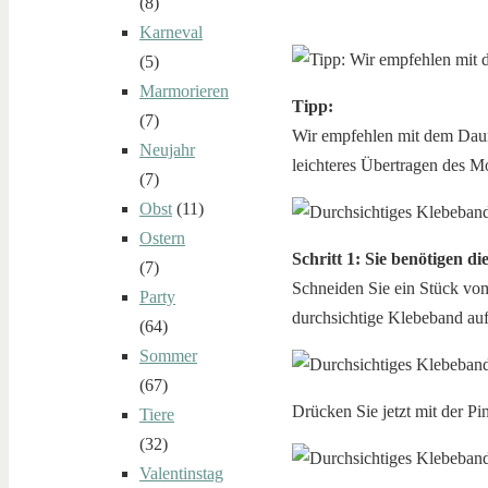
(8)
Karneval
(5)
Marmorieren
Tipp:
(7)
Wir empfehlen mit dem Daume
Neujahr
leichteres Übertragen des Mo
(7)
Obst
(11)
Ostern
Schritt 1: Sie benötigen d
(7)
Schneiden Sie ein Stück vom
Party
durchsichtige Klebeband auf 
(64)
Sommer
(67)
Drücken Sie jetzt mit der Pi
Tiere
(32)
Valentinstag