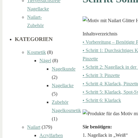
Tierversuchsfreie
Nagellacke
Nailart-
Zubehör
Inhaltsverzeichnis
KATEGORIEN
• Vorbereitung – Benötigte 
• Schritt 1: Durchsichtiges
Kosmetik
(8)
Pinzette
Nägel
(8)
• Schritt 2: Nagellack in de
Nagelkunde
• Schritt 3: Pinzette
(2)
• Schritt 4: Klarlack, Pinze
Nagellacke
• Schritt 5: Klarlack, Spot-S
(5)
• Schritt 6: Klarlack
Zubehör
Nagelkosmetik
(1)
Sie benötigen:
Nailart
(379)
1. Nagellack in „Weiß“
Acrylfarben