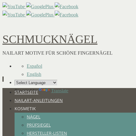
SCHMUCKNÄGEL
NAILART MOTIVE FÜR SCHÖNE FINGERNÄGEL
Español
English
Powered by
Translate
Zum
STARTSEITE
Inhalt
NAILART-ANLEITUNGEN
springen
KOSMETIK
NÄGEL
PRÜFSIEGEL
HERSTELLER-LISTEN