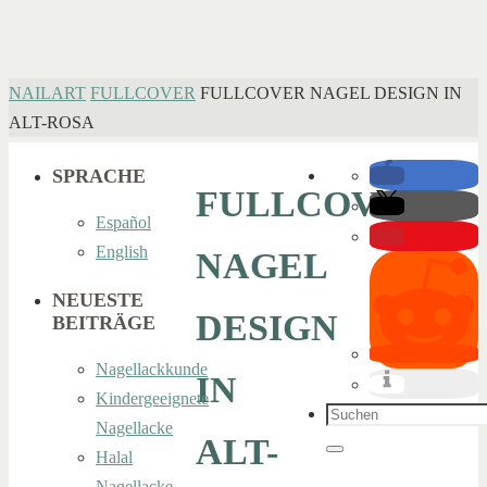
HOME
NAILART
FULLCOVER
FULLCOVER NAGEL DESIGN IN
ALT-ROSA
SPRACHE
FULLCOVER
Español
English
NAGEL
NEUESTE
DESIGN
BEITRÄGE
Nagellackkunde
IN
Kindergeeignete
Suchen
Nagellacke
ALT-
nach:
Halal
Suchen
Nagellacke