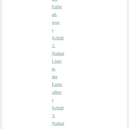
Farbe
alt-
rosa
•
Schritt
2:
Nailart
Liner
in
der
Farbe
silber
•
Schritt
3:
Nailart