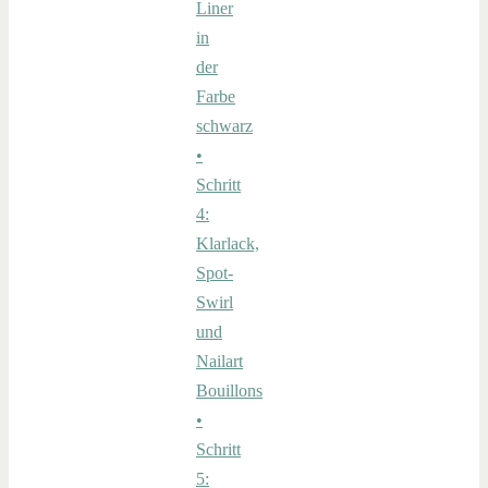
Liner
in
der
Farbe
schwarz
•
Schritt
4:
Klarlack,
Spot-
Swirl
und
Nailart
Bouillons
•
Schritt
5: