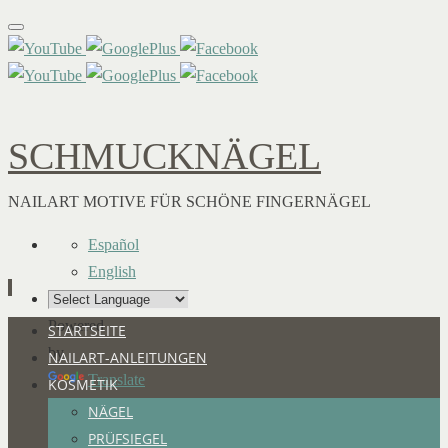
SCHMUCKNÄGEL
NAILART MOTIVE FÜR SCHÖNE FINGERNÄGEL
Español
English
Powered
Zum
STARTSEITE
by
Inhalt
NAILART-ANLEITUNGEN
Translate
springen
KOSMETIK
NÄGEL
PRÜFSIEGEL