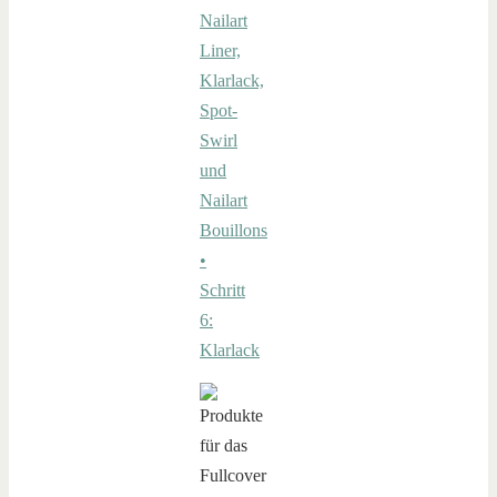
Nailart
Liner,
Klarlack,
Spot-
Swirl
und
Nailart
Bouillons
•
Schritt
6:
Klarlack