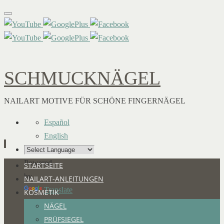
SCHMUCKNÄGEL
NAILART MOTIVE FÜR SCHÖNE FINGERNÄGEL
Español
English
Powered
Zum
STARTSEITE
by
Inhalt
NAILART-ANLEITUNGEN
Translate
springen
KOSMETIK
NÄGEL
PRÜFSIEGEL