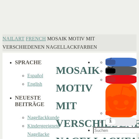
HOME
NAILART
FRENCH
MOSAIK MOTIV MIT
VERSCHIEDENEN NAGELLACKFARBEN
SPRACHE
MOSAIK
Español
English
MOTIV
NEUESTE
MIT
BEITRÄGE
Nagellackkunde
VERSCHIEDEN
Kindergeeignete
Suchen
Nagellacke
nach: