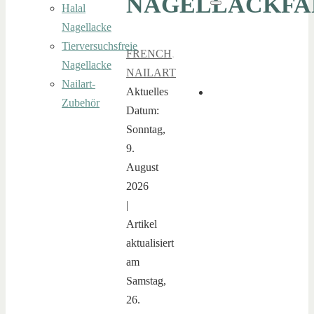
NAGELLACKFA
Halal
Suchen
Nagellacke
Tierversuchsfreie
FRENCH
,
Nagellacke
NAILART
Nailart-
Aktuelles
Zubehör
Datum:
Sonntag,
9.
August
2026
|
Artikel
aktualisiert
am
Samstag,
26.