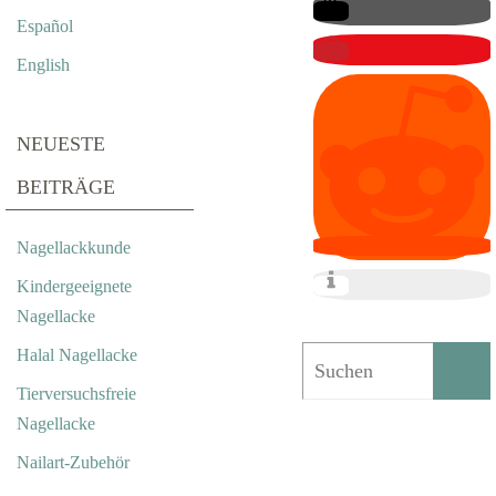
A
Español
R
English
I
E
NEUESTE
N
BEITRÄGE
K
Nagellackkunde
Ä
Kindergeeignete
F
Nagellacke
E
Halal Nagellacke
R
Tierversuchsfreie
Nagellacke
A
Nailart-Zubehör
L