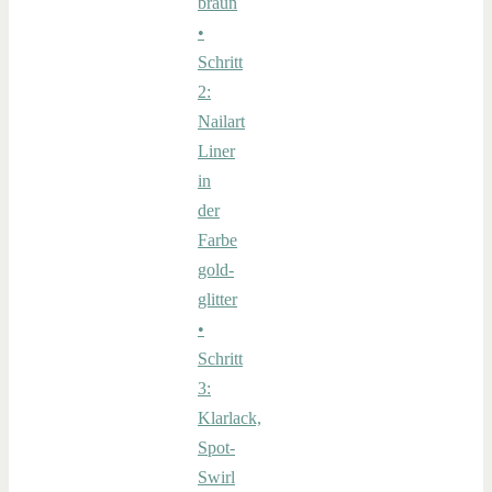
braun
•
Schritt
2:
Nailart
Liner
in
der
Farbe
gold-
glitter
•
Schritt
3:
Klarlack,
Spot-
Swirl