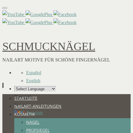
SCHMUCKNÄGEL
NAILART MOTIVE FÜR SCHÖNE FINGERNÄGEL
Español
English
Powered
Zum
STARTSEITE
by
Inhalt
NAILART-ANLEITUNGEN
Translate
springen
KOSMETIK
NÄGEL
PRÜFSIEGEL