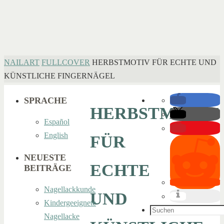
HOME
NAILART
FULLCOVER
HERBSTMOTIV FÜR ECHTE UND
KÜNSTLICHE FINGERNÄGEL
SPRACHE
HERBSTMOTIV
Español
English
FÜR
NEUESTE
ECHTE
BEITRÄGE
Nagellackkunde
UND
Kindergeeignete
Suchen
Nagellacke
nach: