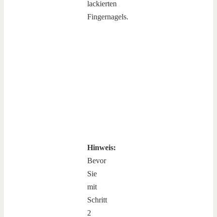
lackierten
Fingernagels.
Hinweis:
Bevor
Sie
mit
Schritt
2