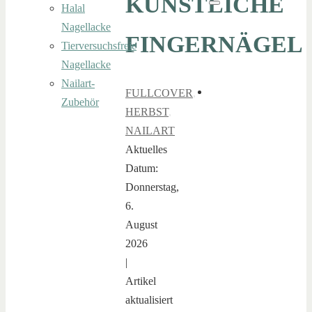
KÜNSTLICHE
Halal
Suchen
Nagellacke
FINGERNÄGEL
Tierversuchsfreie
Nagellacke
Nailart-
FULLCOVER
,
Zubehör
HERBST
,
NAILART
Aktuelles
Datum:
Donnerstag,
6.
August
2026
|
Artikel
aktualisiert