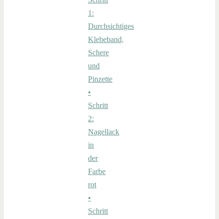
1:
Durchsichtiges
Klebeband,
Schere
und
Pinzette
•
Schritt
2:
Nagellack
in
der
Farbe
rot
•
Schritt