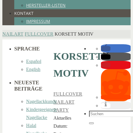
HERSTELLER-LISTEN
KONTAKT
IMPRESSUM
HOME
NAILART
FULLCOVER
KORSETT MOTIV
SPRACHE
KORSETT
Español
English
MOTIV
NEUESTE
BEITRÄGE
FULLCOVER
,
Nagellackkunde
NAILART
,
Kindergeeignete
PARTY
Suchen
Nagellacke
Aktuelles
nach:
Halal
Suchen
Datum: