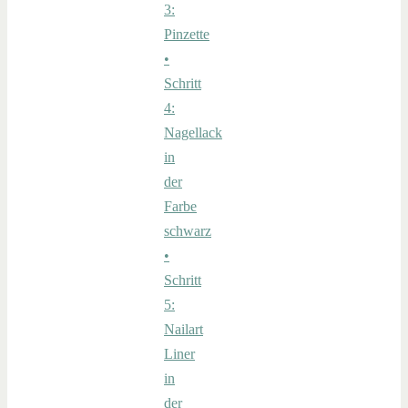
3:
Pinzette
•
Schritt
4:
Nagellack
in
der
Farbe
schwarz
•
Schritt
5:
Nailart
Liner
in
der