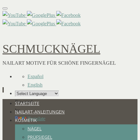
SCHMUCKNÄGEL
NAILART MOTIVE FÜR SCHÖNE FINGERNÄGEL
Español
English
Powered
Zum
STARTSEITE
by
Inhalt
NAILART-ANLEITUNGEN
Translate
springen
KOSMETIK
NÄGEL
PRÜFSIEGEL