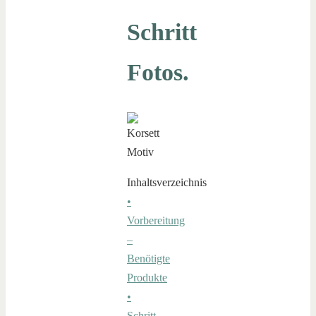
Schritt
Fotos.
Inhaltsverzeichnis
•
Vorbereitung
–
Benötigte
Produkte
•
Schritt