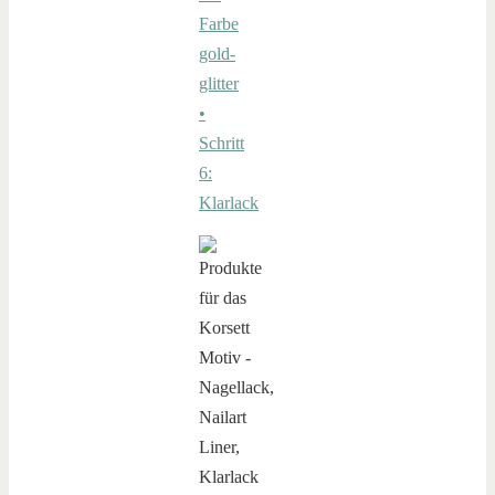
Farbe
gold-
glitter
•
Schritt
6:
Klarlack