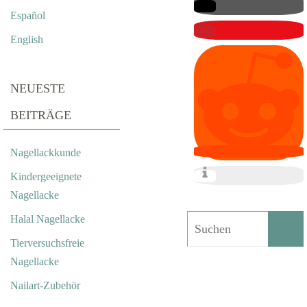
E
Español
T
English
R
O
NEUESTE
C
BEITRÄGE
K
Nagellackkunde
N
Kindergeeignete
E
Nagellacke
T
Halal Nagellacke
E
Tierversuchsfreie
Nagellacke
B
Nailart-Zubehör
L