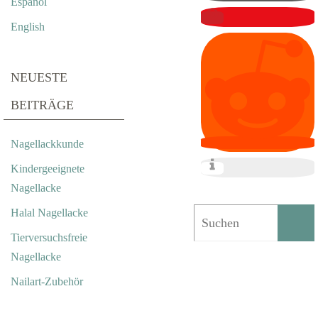
Español
L
English
L
C
NEUESTE
O
BEITRÄGE
V
Nagellackkunde
E
Kindergeeignete
R
Nagellacke
M
Halal Nagellacke
I
Tierversuchsfreie
Nagellacke
T
Nailart-Zubehör
S