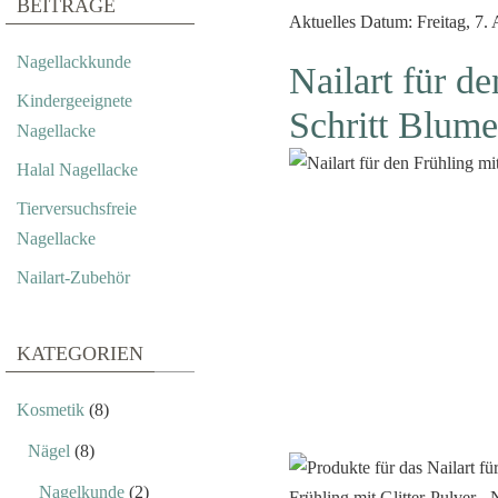
BEITRÄGE
Aktuelles Datum: Freitag, 7.
Nagellackkunde
Nailart für de
Kindergeeignete
Schritt Blume
Nagellacke
Halal Nagellacke
Tierversuchsfreie
Nagellacke
Nailart-Zubehör
KATEGORIEN
Kosmetik
(8)
Nägel
(8)
Nagelkunde
(2)