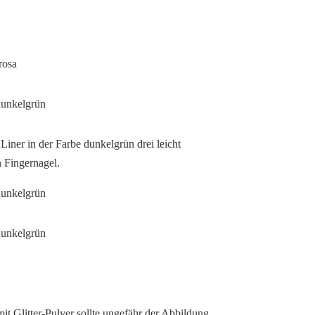
Liner in der Farbe dunkelgrün drei leicht
 Fingernagel.
mit Glitter-Pulver sollte ungefähr der Abbildung