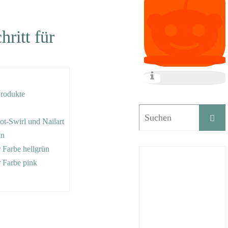
hritt für
Produkte
pot-Swirl und Nailart
ün
er Farbe hellgrün
er Farbe pink