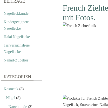
BEITRÄGE
French Ziehtec
Nagellackkunde
mit Fotos.
Kindergeeignete
Nagellacke
Halal Nagellacke
Tierversuchsfreie
Nagellacke
Nailart-Zubehör
KATEGORIEN
Kosmetik
(8)
Nägel
(8)
Nagelkunde
(2)