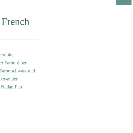
– French
Produkte
der Farbe silber
r Farbe schwarz und
ber-glitter
d Nailart Pen