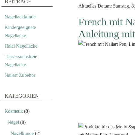
BEITRÄGE
Aktuelles Datum: Samstag, 8.
Nagellackkunde
French mit Na
Kindergeeignete
Anleitung mit
Nagellacke
Halal Nagellacke
Tierversuchsfreie
Nagellacke
Nailart-Zubehör
KATEGORIEN
Kosmetik
(8)
Nägel
(8)
Nagelkunde
(2)