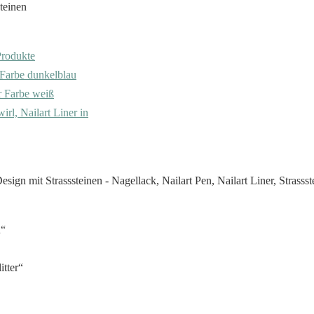
Produkte
r Farbe dunkelblau
er Farbe weiß
irl, Nailart Liner in
u“
itter“