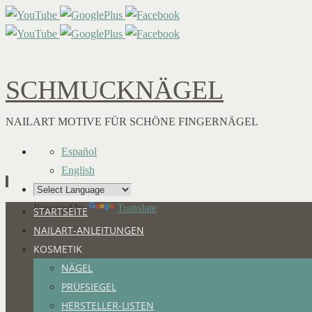
SCHMUCKNÄGEL
NAILART MOTIVE FÜR SCHÖNE FINGERNÄGEL
Español
English
Powered by
Translate
Zum
STARTSEITE
Inhalt
NAILART-ANLEITUNGEN
springen
KOSMETIK
NÄGEL
PRÜFSIEGEL
HERSTELLER-LISTEN