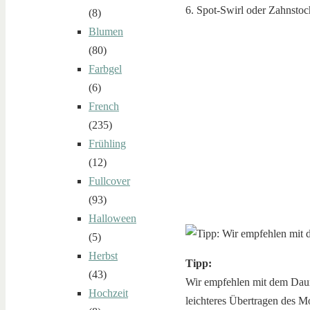
6. Spot-Swirl oder Zahnstoc
(8)
Blumen
(80)
Farbgel
(6)
French
(235)
Frühling
(12)
Fullcover
(93)
Halloween
(5)
Herbst
Tipp:
(43)
Wir empfehlen mit dem Daume
Hochzeit
leichteres Übertragen des Mo