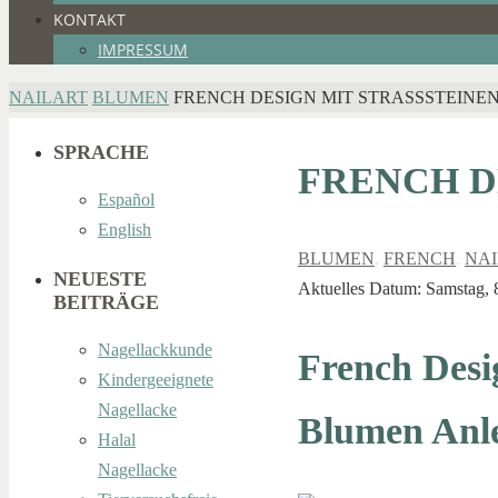
KONTAKT
IMPRESSUM
HOME
NAILART
BLUMEN
FRENCH DESIGN MIT STRASSSTEINE
SPRACHE
FRENCH D
Español
English
BLUMEN
,
FRENCH
,
NA
NEUESTE
Aktuelles Datum: Samstag, 8
BEITRÄGE
Nagellackkunde
French Desig
Kindergeeignete
Nagellacke
Blumen Anle
Halal
Nagellacke