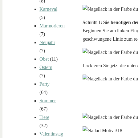
(8)
Karneval
(5)
Schritt 1: Sie benötigen d
Marmorieren
Beginnen Sie am linken Fing
(7)
geschwungene Linie zum rec
Neujahr
(7)
Obst
(11)
Lackieren Sie jetzt die unte
Ostern
(7)
Party
(64)
Sommer
(67)
Tiere
(32)
Valentinstag