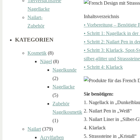
Tierversuchsfreie
Nagellacke
Inhaltsverzeichnis
Nailart-
• Vorbereitung – Benötigte 
Zubehör
• Schritt 1: Nagellack in de
KATEGORIEN
• Schritt 2: Nailart Pen in d
• Schritt 3: Klarlack, Spot-Sw
Kosmetik
(8)
silber-glitter und Strasssteine
Nägel
(8)
• Schritt 4: Klarlack
Nagelkunde
(2)
Nagellacke
Sie benötigen:
(5)
1. Nagellack in „Dunkelbla
Zubehör
2. Nailart Pen in „Weiß“
Nagelkosmetik
3. Nailart Liner in „Silber-Gl
(1)
4. Klarlack
Nailart
(379)
5. Strasssteine in „Kristall“
Acrylfarben